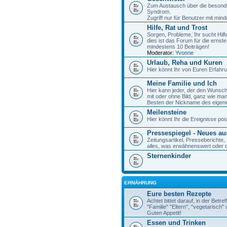
Zum Austausch über die besonde
Syndrom.
Zugriff nur für Benutzer mit min
Hilfe, Rat und Trost
Sorgen, Probleme, Ihr sucht Hilf
dies ist das Forum für die ernste
mindestens 10 Beiträgen!
Moderator:
Yvonne
Urlaub, Reha und Kuren
Hier könnt Ihr von Euren Erfahr
Meine Familie und Ich
Hier kann jeder, der den Wunsch 
mit oder ohne Bild, ganz wie man
Besten der Nickname des eige
Meilensteine
Hier könnt Ihr die Ereignisse p
Pressespiegel - Neues a
Zeitungsartikel, Pressebericht
alles, was erwähnenswert oder d
Sternenkinder
ERNÄHRUNG
Eure besten Rezepte
Achtet bittet darauf, in der Betre
"Familie" "Eltern", "vegetarisc
Guten Appetit!
Essen und Trinken