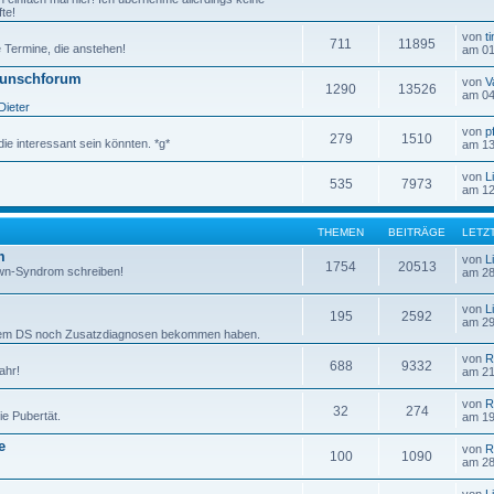
te!
von
t
711
11895
e Termine, die anstehen!
am 01
wunschforum
von
V
1290
13526
am 04
Dieter
von
p
279
1510
die interessant sein könnten. *g*
am 13
von
L
535
7973
am 12
THEMEN
BEITRÄGE
LETZ
m
von
L
1754
20513
own-Syndrom schreiben!
am 28
von
L
195
2592
am 29
u dem DS noch Zusatzdiagnosen bekommen haben.
von
R
688
9332
ahr!
am 21
von
R
32
274
ie Pubertät.
am 19
e
von
R
100
1090
am 28