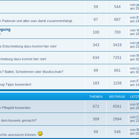
von
j
59
544
am 29
von
E
67
687
rm Padovan und alles was damit zusammenhängt.
am 24
egung
von
V
100
760
c.
am 18
von
p
343
3419
ie Entscheidung dazu kommt hier rein!
am 23
von
R
634
7251
scheidung dazu kommt hier rein!
am 30
von
L
69
661
s? Ballett, Schwimmen oder Musikschule?
am 30
von
F
183
1158
zeug-Tipps loswerden!
am 14
THEMEN
BEITRÄGE
LETZ
von
I
672
6561
 Pflegeld loswerden.
am 28
von
C
309
2994
it dem Ausweis gemacht?
am 23
von
R
69
548
am 02
rechts ausnutzen können.