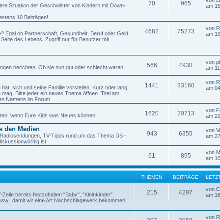
von
L
70
965
re Situation der Geschwister von Kindern mit Down-
am 15
destens 10 Beiträgen!
von
R
4682
75273
e? Egal ob Partnerschaft, Gesundheit, Beruf oder Geld,
am 19
 Seite des Lebens. Zugriff nur für Benutzer mit
von
p
566
4930
ungen berichten. Ob sie nun gut oder schlecht waren.
am 11
von
R
1441
33160
hat, sich und seine Familie vorstellen. Kurz oder lang,
am 04
 mag. Bitte jeder ein neues Thema öffnen. Titel am
nen Namens im Forum.
von
F
1620
20713
osten, wenn Eure Kids was Neues können!
am 20
us den Medien
von
V
943
6355
e, Radiosendungen, TV-Tipps rund um das Thema DS -
am 27
iskussionwürdig ist.
von
M
61
895
am 10
THEMEN
BEITRÄGE
LETZ
von
C
215
4297
ff-Zeile bereits festzuhalten "Baby", "Kleinkinder",
am 18
h" usw., damit wir eine Art Nachschlagewerk bekommen!
von
R