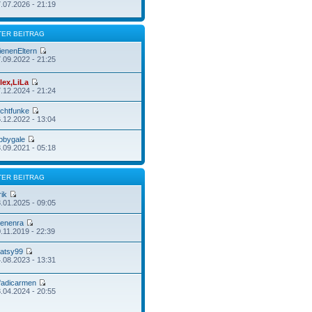
.07.2026 - 21:19
TER BEITRAG
ienenEltern
.09.2022 - 21:25
lex,LiLa
.12.2024 - 21:24
ichtfunke
.12.2022 - 13:04
bbygale
.09.2021 - 05:18
TER BEITRAG
rik
.01.2025 - 09:05
enenra
.11.2019 - 22:39
atsy99
.08.2023 - 13:31
fadicarmen
.04.2024 - 20:55