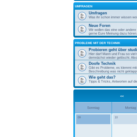
UMFRAGEN
Umfragen
Was ihr schon immer wissen woll
Neue Foren
Wir wollen das eine oder andere
gerne Eure Meinung dazu hören
PROBLEME MIT DER TECHNIK
Probieren geht über stud
Hier darf Mann und Frau so viel 
demnächst wieder gelöscht. Also 
Doofe Technik
Gibt es Probleme, es klemmt mit 
Beschreibung was nicht geklappt
Wie geht das?
Tipps & Tricks, Antworten auf d
<<
Sonntag
Montag
09
10