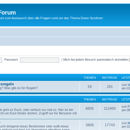
Forum
um zum Austausch über alle Fragen rund um das Thema Down-Syndrom
Passwort:
|
Mich bei jedem Besuch automatisch anmelden
THEMEN
BEITRÄGE
LETZ
sregeln
von
V
29
291
g? Was gibt es für Regeln?
am 01
THEMEN
BEITRÄGE
LETZ
von
F
8856
112400
 geht es Euch, oder einfach nur mal so. Hier ist der
am 08
icht um Eure Kinder drehen. Zugriff nur für Benutzer mit
e
von
M
3808
17743
ucht dringend etwas Bestimmtes oder wollt etwas
am 02
 einfach mal hier! Ich übernehme allerdings keine