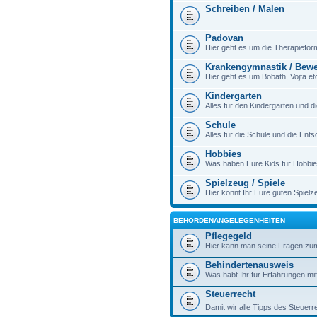
Schreiben / Malen
Padovan
Hier geht es um die Therapiefo
Krankengymnastik / Bew
Hier geht es um Bobath, Vojta et
Kindergarten
Alles für den Kindergarten und d
Schule
Alles für die Schule und die Ent
Hobbies
Was haben Eure Kids für Hobbie
Spielzeug / Spiele
Hier könnt Ihr Eure guten Spiel
BEHÖRDENANGELEGENHEITEN
Pflegegeld
Hier kann man seine Fragen zum
Behindertenausweis
Was habt Ihr für Erfahrungen m
Steuerrecht
Damit wir alle Tipps des Steuer