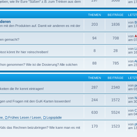
297
3068
rgeben, wie Ihr Eure "Süßen" z.B. zum Trinken aus dem
am 17
THEMEN
BEITRÄGE
LETZ
nderen
von
B
203
1836
en mit den Produkten auf. Damit wir anderen es mit der
am 17
von
A
94
708
ngen gemacht?
am 07
von
L
8
28
sst könnt Ihr hier reinschreiben!
am 16
von
A
88
785
hon genommen? Wie ist die Dosierung? Alle solchen
am 23
THEMEN
BEITRÄGE
LETZ
von
p
287
2340
keiten die Ihr kennt eintragen!
am 03
von
N
244
1572
ungen und Fragen mit den GuK-Karten loswerden!
am 30
von
C
630
5524
am 04
he
,
Frühes Lesen / Lesen
,
Logopädie
von
p
170
1523
n Kids das Rechnen beizubringen? Wie kann man es mit
am 13