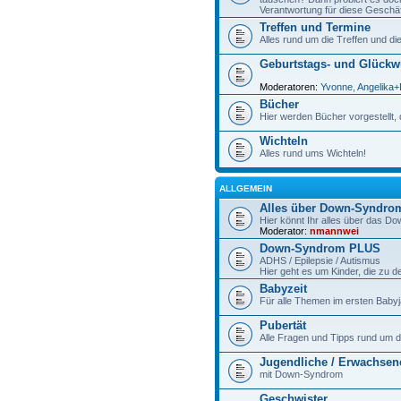
Verantwortung für diese Geschäf
Treffen und Termine
Alles rund um die Treffen und di
Geburtstags- und Glück
Moderatoren:
Yvonne
,
Angelika+
Bücher
Hier werden Bücher vorgestellt, 
Wichteln
Alles rund ums Wichteln!
ALLGEMEIN
Alles über Down-Syndro
Hier könnt Ihr alles über das D
Moderator:
nmannwei
Down-Syndrom PLUS
ADHS / Epilepsie / Autismus
Hier geht es um Kinder, die z
Babyzeit
Für alle Themen im ersten Babyj
Pubertät
Alle Fragen und Tipps rund um d
Jugendliche / Erwachsen
mit Down-Syndrom
Geschwister