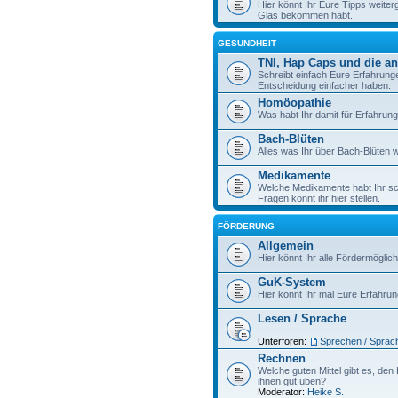
Hier könnt Ihr Eure Tipps weite
Glas bekommen habt.
GESUNDHEIT
TNI, Hap Caps und die a
Schreibt einfach Eure Erfahrung
Entscheidung einfacher haben.
Homöopathie
Was habt Ihr damit für Erfahru
Bach-Blüten
Alles was Ihr über Bach-Blüten wi
Medikamente
Welche Medikamente habt Ihr sc
Fragen könnt ihr hier stellen.
FÖRDERUNG
Allgemein
Hier könnt Ihr alle Fördermöglich
GuK-System
Hier könnt Ihr mal Eure Erfahr
Lesen / Sprache
Unterforen:
Sprechen / Sprac
Rechnen
Welche guten Mittel gibt es, de
ihnen gut üben?
Moderator:
Heike S.