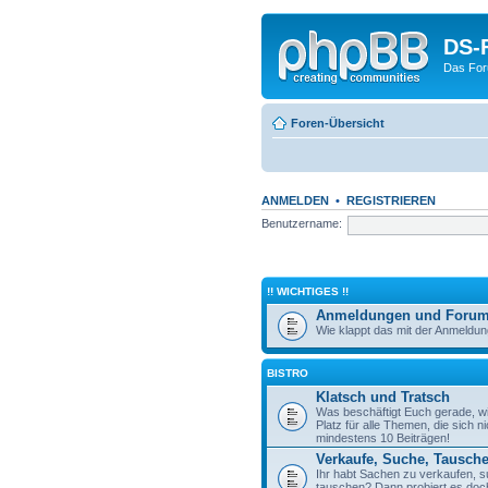
DS-
Das For
Foren-Übersicht
ANMELDEN
•
REGISTRIEREN
Benutzername:
!! WICHTIGES !!
Anmeldungen und Forum
Wie klappt das mit der Anmeldun
BISTRO
Klatsch und Tratsch
Was beschäftigt Euch gerade, wie
Platz für alle Themen, die sich n
mindestens 10 Beiträgen!
Verkaufe, Suche, Tausch
Ihr habt Sachen zu verkaufen, s
tauschen? Dann probiert es doch