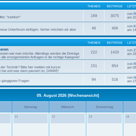
THEMEN
BEITRÄGE
LETZ
von
R
169
3075
tet. *zwinker*
am 20
von
K
48
406
 neue Unterforum einfügen. Vorher möchten wir aber
am 14
.
THEMEN
BEITRÄGE
LETZ
ieren
von
Z
222
1420
testen wie man möchte. Allerdings werden die Einträge
am 26
alle ernstgemeinten Anfragen in die richtige Kategorie!
von
R
151
854
der Technik? Bitte hier melden mit kurzer
am 08
 hat und was dann passiert ist, DANKE!
von
N
94
516
ie gängigsten Fragen
am 27
09. August 2026 (Wochenansicht)
Dienstag
Mittwoch
Donnerstag
11
12
13
14