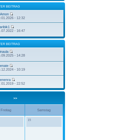
TER BEITRAG
Amon
.01.2026 - 12:32
aribik1
.07.2022 - 16:47
TER BEITRAG
inaula
.09.2025 - 14:28
enate
.12.2024 - 10:19
enenra
.01.2019 - 22:52
>>
Freitag
Samstag
15