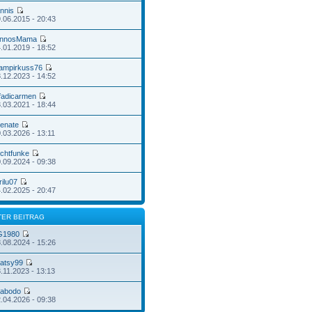
annis
.06.2015 - 20:43
nnosMama
.01.2019 - 18:52
ampirkuss76
.12.2023 - 14:52
fadicarmen
.03.2021 - 18:44
enate
.03.2026 - 13:11
ichtfunke
.09.2024 - 09:38
rilu07
.02.2025 - 20:47
TER BEITRAG
G1980
.08.2024 - 15:26
atsy99
.11.2023 - 13:13
abodo
.04.2026 - 09:38